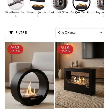
Bioethanol Burner
Buharlı Şömine Modelleri ve Fiyatları
Elektrikli Şömine
En Çok Tercih Edilenler
6
5
9
5
9
FILTRE
Sırala
%33
%19
INDIRIM
INDIRIM