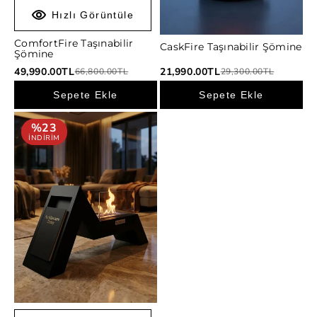
Hızlı Görüntüle
ComfortFire Taşınabilir
CaskFire Taşınabilir Şömine
Hızlı Görüntüle
Şömine
İndirimli
İndirimli
49,990.00TL
Normal
21,990.00TL
Normal
66,800.00TL
29,300.00TL
fiyat
fiyat
fiyat
fiyat
Sepete Ekle
Sepete Ekle
%23
INDIRIM