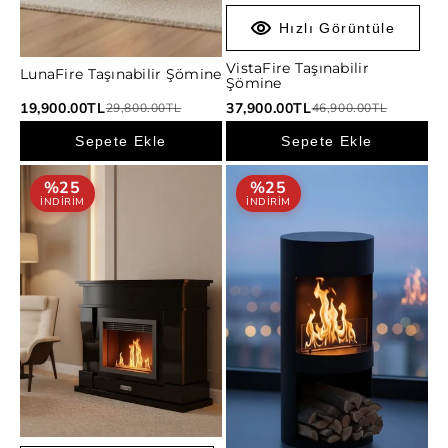
Hızlı Görüntüle
VistaFire Taşınabilir
LunaFire Taşınabilir Şömine
Hızlı Görüntüle
Şömine
İndirimli
İndirimli
19,900.00TL
Normal
37,900.00TL
Normal
29,800.00TL
46,900.00TL
fiyat
fiyat
fiyat
fiyat
Sepete Ekle
Sepete Ekle
%25
%25
INDIRIM
INDIRIM